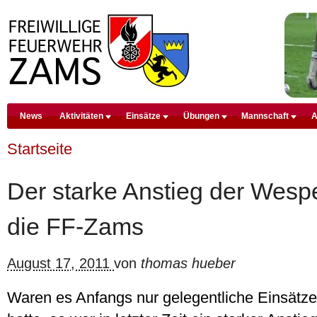
D
News
Aktivitäten
Einsätze
Übungen
Mannschaft
A
Premium Drupal Themes by Adaptivethemes
Startseite
Der starke Anstieg der Wespe
die FF-Zams
August 17, 2011
von
thomas hueber
Waren es Anfangs nur gelegentliche Einsätze