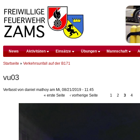
D
News
Aktivitäten
Einsätze
Übungen
Mannschaft
A
Startseite
Premium Drupal Themes by Adaptivethemes
»
Verkehrsunfall auf der B171
vu03
Verfasst von daniel mathoy am Mi, 08/21/2019 - 11:45
« erste Seite
‹ vorherige Seite
1
2
3
4