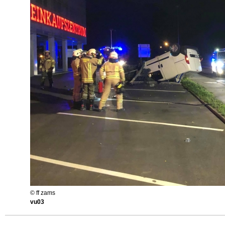
© ff zams
vu03