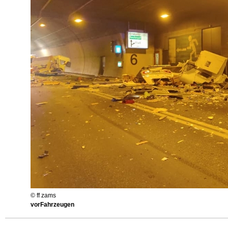
© ff zams
vorFahrzeugen