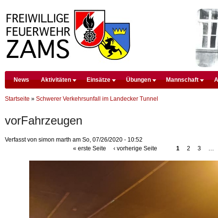
D
News
Aktivitäten
Einsätze
Übungen
Mannschaft
A
Startseite
Premium Drupal Themes by Adaptivethemes
»
Schwerer Verkehrsunfall im Landecker Tunnel
vorFahrzeugen
Verfasst von simon marth am So, 07/26/2020 - 10:52
« erste Seite
‹ vorherige Seite
1
2
3
…